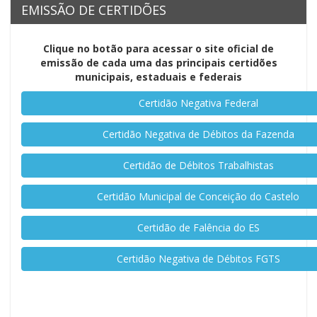
CASTELO
EMISSÃO DE CERTIDÕES
-
Clique no botão para acessar o site oficial de
emissão de cada uma das principais certidões
ES
municipais, estaduais e federais
Certidão Negativa Federal
-
Certidão Negativa de Débitos da Fazenda
Link
Certidão de Débitos Trabalhistas
para
Certidão Municipal de Conceição do Castelo
página
Certidão de Falência do ES
Certidão Negativa de Débitos FGTS
inicial