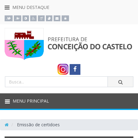
MENU DESTAQUE
Ação para aumentar tamanho da fonte do site
Ação para diminuir tamanho da fonte do site
Ação para aplicar auto contraste no site
Acessar página sobre acessibilidade do site
Acessar página sobre NVDA - Leitor de Tela
Acessar página sobre VLibras - Tradutor de Libras
Acessar Webmail
Acessar Intranet
PREFEITURA
Link
externo
Termos
DE
Enviar
da
para
busca
Facebook
CONCEIÇÃO
MENU PRINCIPAL
DO
Emissão de certidoes