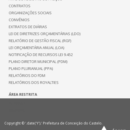
CONTRATOS
ORGANIZAÇÕES SOCIAIS
CONVÊNIOS
EXTRATOS DE DIÁRIAS
LEI DE DIRETRIZES ORÇAMENTÁRIAS (LDO)
RELATÓRIO DE GESTÃO FISCAL (RGF)
LEI ORÇAMENTÁRIA ANUAL (LOA)
NOTIFICAÇÃO DE RECURSOS LEI 9.452
PLANO DIRETOR MUNICIPAL (PDM)
PLANO PLURIANUAL (PPA)
RELATÓRIOS DO FDM
RELATÓRIOS DOS ROYALTIES
ÁREA RESTRITA
INTRANET
WEBMAIL
Copyright © '.date('Y').' Prefeitura de Conceição do Castelo.
Po