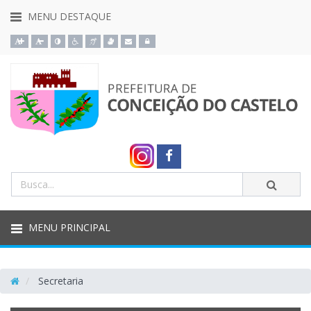
MENU DESTAQUE
Ação para aumentar tamanho da fonte do site
Ação para diminuir tamanho da fonte do site
Ação para aplicar auto contraste no site
Acessar página sobre acessibilidade do site
Acessar página sobre NVDA - Leitor de Tela
Acessar página sobre VLibras - Tradutor de Libras
Acessar Webmail
Acessar Intranet
PREFEITURA
Link
externo
Termos
DE
Enviar
da
para
busca
Facebook
CONCEIÇÃO
MENU PRINCIPAL
DO
Secretaria