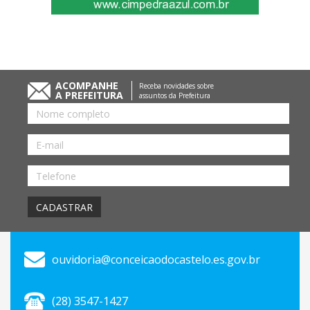
ACOMPANHE
Receba novidades sobre
A PREFEITURA
assuntos da Prefeitura
Nome
E-
mail
Telefone
CADASTRAR
ouvidoria@conceicaodocastelo.es.gov.br
(28) 3547-1427