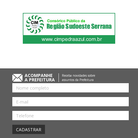
ACOMPANHE
Receba novidades sobre
A PREFEITURA
assuntos da Prefeitura
Nome
E-
mail
Telefone
CADASTRAR