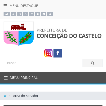
MENU DESTAQUE
Ação para aumentar tamanho da fonte do site
Ação para diminuir tamanho da fonte do site
Ação para aplicar auto contraste no site
Acessar página sobre acessibilidade do site
Acessar página sobre NVDA - Leitor de Tela
Acessar página sobre VLibras - Tradutor de Libras
Acessar Webmail
Acessar Intranet
PREFEITURA
Link
externo
Termos
DE
Enviar
da
para
busca
Facebook
CONCEIÇÃO
MENU PRINCIPAL
DO
Area do servidor